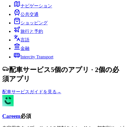
ナビゲーション
公共交通
ショッピング
旅行と予約
言語
金融
Intercity Transport
配車サービス
5個のアプリ
· 2個の必
須アプリ
配車サービスガイドを見る
→
Careem
必須