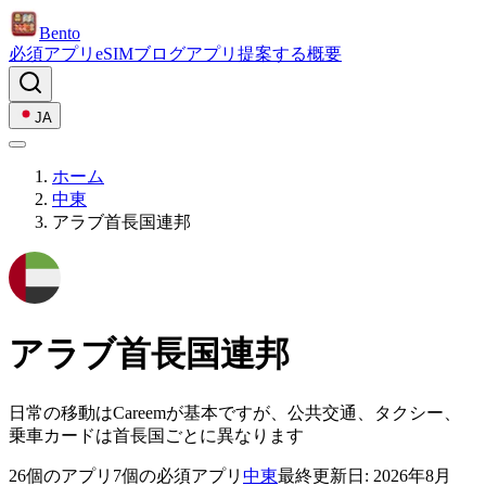
Bento
必須アプリ
eSIM
ブログ
アプリ
提案する
概要
JA
ホーム
中東
アラブ首長国連邦
アラブ首長国連邦
日常の移動はCareemが基本ですが、公共交通、タクシー、
乗車カードは首長国ごとに異なります
26個のアプリ
7個の必須アプリ
中東
最終更新日: 2026年8月