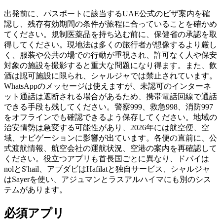
出発前に、パスポートに該当するUAE公式のビザ案内を確
認し、残存有効期間の条件が旅程に合っていることを確かめ
てください。規制医薬品を持ち込む前に、保健省の承認を取
得してください。現地法は多くの旅行者が想像するより厳し
く、服装や公共の場での行動が重視され、許可なく人や保安
対象の施設を撮影すると重大な問題になり得ます。また、飲
酒は認可施設に限られ、シャルジャでは禁止されています。
WhatsAppのメッセージは使えますが、未認可のインターネ
ット通話は遮断される場合があるため、携帯電話回線で通話
できる手段も残してください。警察999、救急998、消防997
をオフラインでも確認できるよう保存してください。地域の
治安情勢は急変する可能性があり、2026年には航空便、空
域、ナビゲーションに影響が出ています。各便の直前に、公
式渡航情報、航空会社の運航状況、空港の案内を再確認して
ください。役立つアプリも首長国ごとに異なり、ドバイは
nolとS'hail、アブダビはHafilatと独自サービス、シャルジャ
はSayerを使い、アジュマンとラスアルハイマにも別のシス
テムがあります。
必須アプリ