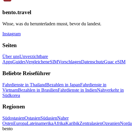
bento.travel
Wisse, was du herunterladen musst, bevor du landest.
Instagram
Seiten
Über uns
Unverzichtbare
Apps
Guides
Vergleichen
eSIM
Vorschlagen
Datenschutz
Guac eSIM
Beliebte Reiseführer
Fahrdienste in Thailand
Bezahlen in Japan
Fahrdienste in
Vietnam
Bezahlen in Brasilien
Fahrdienste in Indien
Nahverkehr in
Südkorea
Regionen
Südostasien
Ostasien
Südasien
Naher
Osten
Europa
Lateinamerika
Afrika
Karibik
Zentralasien
Ozeanien
Norda
bento