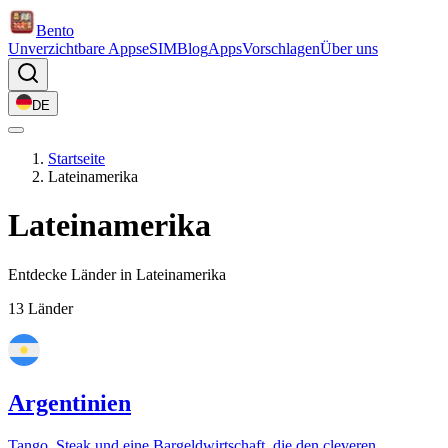
Bento
Unverzichtbare Apps
eSIM
Blog
Apps
Vorschlagen
Über uns
DE
Startseite
Lateinamerika
Lateinamerika
Entdecke Länder in Lateinamerika
13 Länder
Argentinien
Tango, Steak und eine Bargeldwirtschaft, die den cleveren