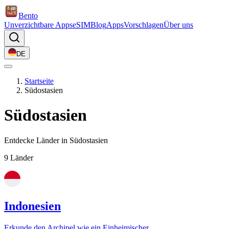
Bento
Unverzichtbare Apps
eSIM
Blog
Apps
Vorschlagen
Über uns
DE
Startseite
Südostasien
Südostasien
Entdecke Länder in Südostasien
9 Länder
Indonesien
Erkunde den Archipel wie ein Einheimischer