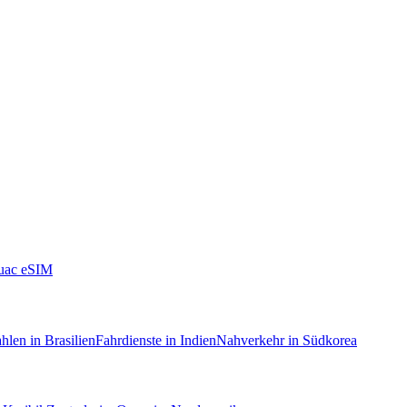
uac eSIM
hlen in Brasilien
Fahrdienste in Indien
Nahverkehr in Südkorea