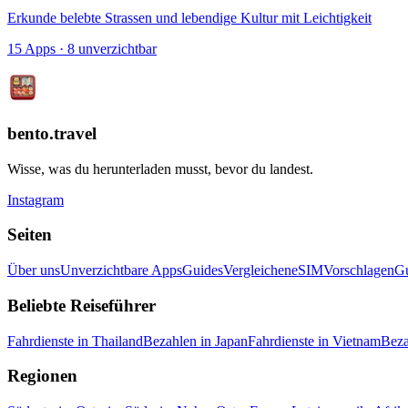
Erkunde belebte Strassen und lebendige Kultur mit Leichtigkeit
15 Apps
· 8 unverzichtbar
bento.travel
Wisse, was du herunterladen musst, bevor du landest.
Instagram
Seiten
Über uns
Unverzichtbare Apps
Guides
Vergleichen
eSIM
Vorschlagen
G
Beliebte Reiseführer
Fahrdienste in Thailand
Bezahlen in Japan
Fahrdienste in Vietnam
Beza
Regionen