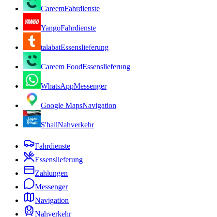
Careem
Fahrdienste
Yango
Fahrdienste
talabat
Essenslieferung
Careem Food
Essenslieferung
WhatsApp
Messenger
Google Maps
Navigation
S'hail
Nahverkehr
Fahrdienste
Essenslieferung
Zahlungen
Messenger
Navigation
Nahverkehr