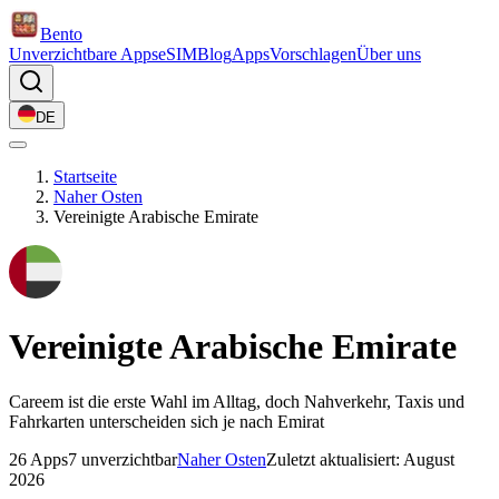
Bento
Unverzichtbare Apps
eSIM
Blog
Apps
Vorschlagen
Über uns
DE
Startseite
Naher Osten
Vereinigte Arabische Emirate
Vereinigte Arabische Emirate
Careem ist die erste Wahl im Alltag, doch Nahverkehr, Taxis und
Fahrkarten unterscheiden sich je nach Emirat
26 Apps
7 unverzichtbar
Naher Osten
Zuletzt aktualisiert: August
2026