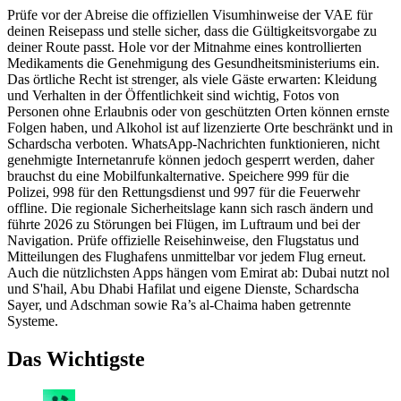
Prüfe vor der Abreise die offiziellen Visumhinweise der VAE für
deinen Reisepass und stelle sicher, dass die Gültigkeitsvorgabe zu
deiner Route passt. Hole vor der Mitnahme eines kontrollierten
Medikaments die Genehmigung des Gesundheitsministeriums ein.
Das örtliche Recht ist strenger, als viele Gäste erwarten: Kleidung
und Verhalten in der Öffentlichkeit sind wichtig, Fotos von
Personen ohne Erlaubnis oder von geschützten Orten können ernste
Folgen haben, und Alkohol ist auf lizenzierte Orte beschränkt und in
Schardscha verboten. WhatsApp-Nachrichten funktionieren, nicht
genehmigte Internetanrufe können jedoch gesperrt werden, daher
brauchst du eine Mobilfunkalternative. Speichere 999 für die
Polizei, 998 für den Rettungsdienst und 997 für die Feuerwehr
offline. Die regionale Sicherheitslage kann sich rasch ändern und
führte 2026 zu Störungen bei Flügen, im Luftraum und bei der
Navigation. Prüfe offizielle Reisehinweise, den Flugstatus und
Mitteilungen des Flughafens unmittelbar vor jedem Flug erneut.
Auch die nützlichsten Apps hängen vom Emirat ab: Dubai nutzt nol
und S'hail, Abu Dhabi Hafilat und eigene Dienste, Schardscha
Sayer, und Adschman sowie Ra’s al-Chaima haben getrennte
Systeme.
Das Wichtigste