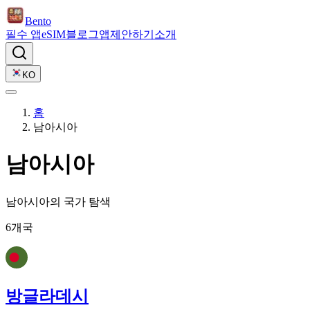
Bento
필수 앱
eSIM
블로그
앱
제안하기
소개
KO
홈
남아시아
남아시아
남아시아의 국가 탐색
6개국
방글라데시