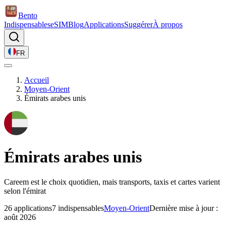
Bento
Indispensables
eSIM
Blog
Applications
Suggérer
À propos
FR
Accueil
Moyen-Orient
Émirats arabes unis
Émirats arabes unis
Careem est le choix quotidien, mais transports, taxis et cartes varient
selon l'émirat
26 applications
7 indispensables
Moyen-Orient
Dernière mise à jour :
août 2026