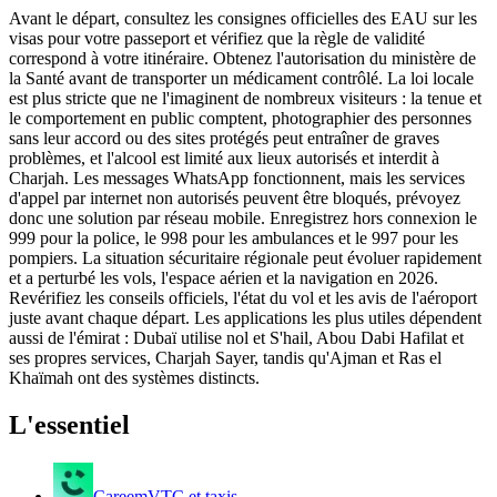
Avant le départ, consultez les consignes officielles des EAU sur les
visas pour votre passeport et vérifiez que la règle de validité
correspond à votre itinéraire. Obtenez l'autorisation du ministère de
la Santé avant de transporter un médicament contrôlé. La loi locale
est plus stricte que ne l'imaginent de nombreux visiteurs : la tenue et
le comportement en public comptent, photographier des personnes
sans leur accord ou des sites protégés peut entraîner de graves
problèmes, et l'alcool est limité aux lieux autorisés et interdit à
Charjah. Les messages WhatsApp fonctionnent, mais les services
d'appel par internet non autorisés peuvent être bloqués, prévoyez
donc une solution par réseau mobile. Enregistrez hors connexion le
999 pour la police, le 998 pour les ambulances et le 997 pour les
pompiers. La situation sécuritaire régionale peut évoluer rapidement
et a perturbé les vols, l'espace aérien et la navigation en 2026.
Revérifiez les conseils officiels, l'état du vol et les avis de l'aéroport
juste avant chaque départ. Les applications les plus utiles dépendent
aussi de l'émirat : Dubaï utilise nol et S'hail, Abou Dabi Hafilat et
ses propres services, Charjah Sayer, tandis qu'Ajman et Ras el
Khaïmah ont des systèmes distincts.
L'essentiel
Careem
VTC et taxis