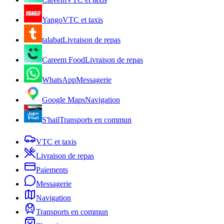
Yango
VTC et taxis
talabat
Livraison de repas
Careem Food
Livraison de repas
WhatsApp
Messagerie
Google Maps
Navigation
S'hail
Transports en commun
VTC et taxis
Livraison de repas
Paiements
Messagerie
Navigation
Transports en commun