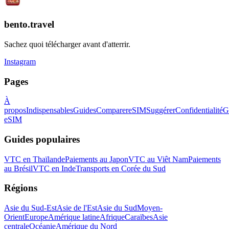
bento.travel
Sachez quoi télécharger avant d'atterrir.
Instagram
Pages
À
propos
Indispensables
Guides
Comparer
eSIM
Suggérer
Confidentialité
G
eSIM
Guides populaires
VTC en Thaïlande
Paiements au Japon
VTC au Viêt Nam
Paiements
au Brésil
VTC en Inde
Transports en Corée du Sud
Régions
Asie du Sud-Est
Asie de l'Est
Asie du Sud
Moyen-
Orient
Europe
Amérique latine
Afrique
Caraïbes
Asie
centrale
Océanie
Amérique du Nord