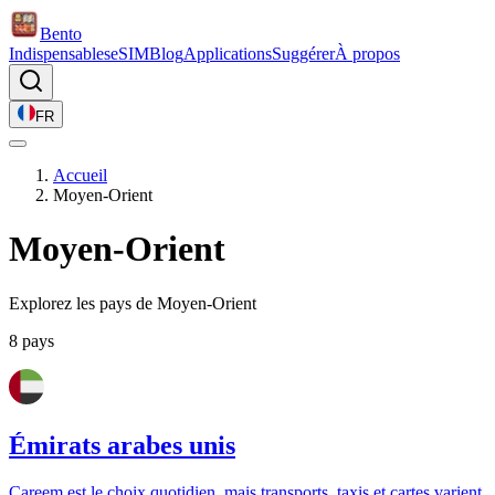
Bento
Indispensables
eSIM
Blog
Applications
Suggérer
À propos
FR
Accueil
Moyen-Orient
Moyen-Orient
Explorez les pays de Moyen-Orient
8 pays
Émirats arabes unis
Careem est le choix quotidien, mais transports, taxis et cartes varient