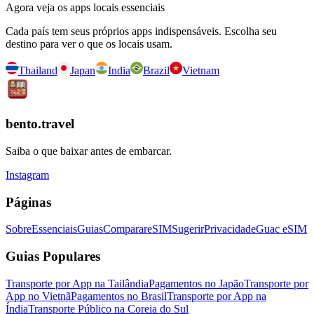
Agora veja os apps locais essenciais
Cada país tem seus próprios apps indispensáveis. Escolha seu
destino para ver o que os locais usam.
Thailand
Japan
India
Brazil
Vietnam
bento.travel
Saiba o que baixar antes de embarcar.
Instagram
Páginas
Sobre
Essenciais
Guias
Comparar
eSIM
Sugerir
Privacidade
Guac eSIM
Guias Populares
Transporte por App na Tailândia
Pagamentos no Japão
Transporte por
App no Vietnã
Pagamentos no Brasil
Transporte por App na
Índia
Transporte Público na Coreia do Sul