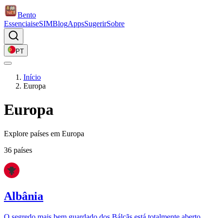
Bento
Essenciais
eSIM
Blog
Apps
Sugerir
Sobre
PT
Início
Europa
Europa
Explore países em Europa
36 países
Albânia
O segredo mais bem guardado dos Bálcãs está totalmente aberto